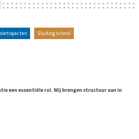
sietrajecten
Sluiting school
tie een essentiële rol. Wij brengen structuur aan in