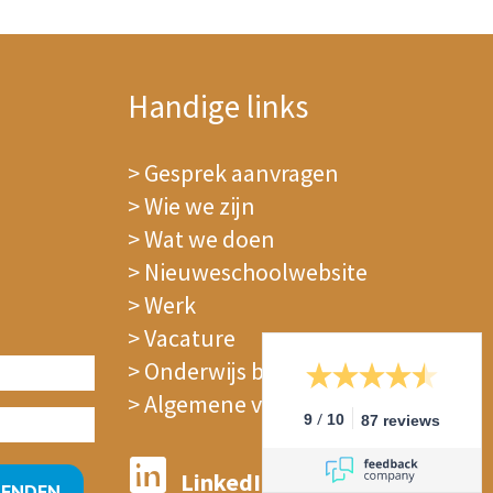
Handige links
>
Gesprek aanvragen
>
Wie we zijn
>
Wat we doen
>
Nieuweschoolwebsite
>
Werk
>
Vacature
>
Onderwijs blog
>
Algemene voorwaarden
/
9
10
87 reviews
LinkedIn