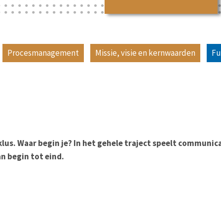
Procesmanagement
Missie, visie en kernwaarden
Fu
lus. Waar begin je? In het gehele traject speelt communica
n begin tot eind.