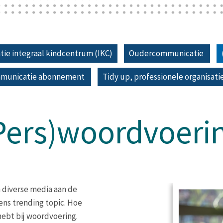
ie integraal kindcentrum (IKC)
Oudercommunicatie
mmunicatie abonnement
Tidy up, professionele organisat
Pers)woordvoeri
n diverse media aan de
eens trending topic. Hoe
 hebt bij woordvoering.