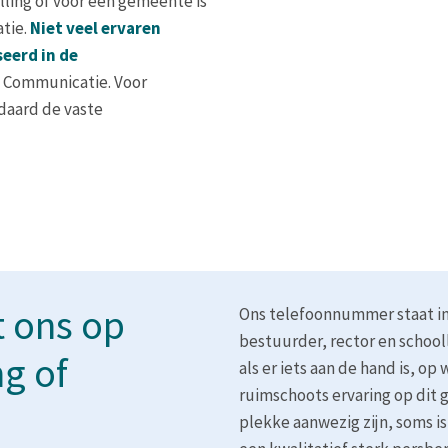
ling of voor een gemeente is
atie.
Niet veel ervaren
seerd in de
s Communicatie. Voor
ndaard de vaste
 ons op
Ons telefoonnummer staat in
bestuurder, rector en school
g of
als er iets aan de hand is, o
ruimschoots ervaring op dit 
plekke aanwezig zijn, soms is