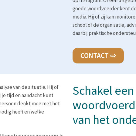
op Instagram. Of een uitgebr
goede woordvoerder kent de 
media. Hij of zij kan monitor
school of de organisatie, adv
daarbij praktische onderste
CONTACT ⇨
Schakel een
yse van de situatie. Hij of
j je tijd en aandacht kunt
woordvoerde
 persoon denkt mee met het
 nodig heeft en welke
van het ond