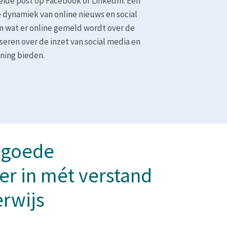
eide post op Facebook of LinkedIn. Een
dynamiek van online nieuws en social
en wat er online gemeld wordt over de
iseren over de inzet van social media en
uning bieden.
 goede
r in mét verstand
erwijs