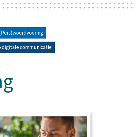
(Pers)woordvoering
ie digitale communicatie
ng