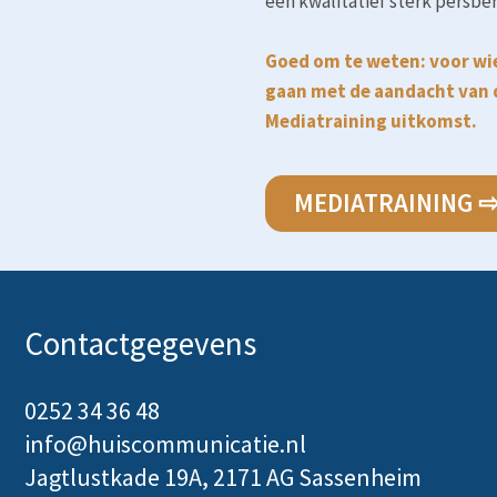
een kwalitatief sterk persbe
Goed om te weten: voor wi
gaan met de aandacht van 
Mediatraining
uitkomst.
MEDIATRAINING 
Contactgegevens
0252 34 36 48
info@huiscommunicatie.nl
Jagtlustkade 19A, 2171 AG Sassenheim