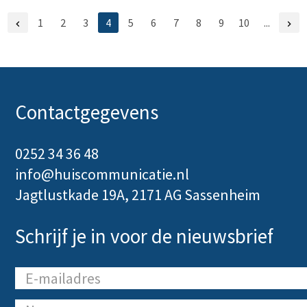
1
2
3
4
5
6
7
8
9
10
...


Contactgegevens
0252 34 36 48
info@huiscommunicatie.nl
Jagtlustkade 19A, 2171 AG Sassenheim
Schrijf je in voor de nieuwsbrief